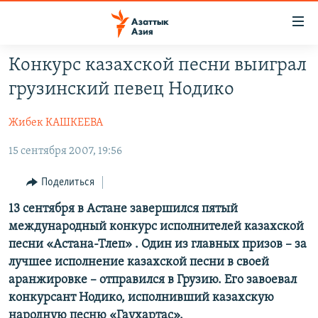
Доступность
ссылок
Вернуться
Конкурс казахской песни выиграл
к
ЦЕНТРАЛЬНАЯ АЗИЯ
грузинский певец Нодико
основному
НОВОСТИ
КАЗАХСТАН
содержанию
Жибек КАШКЕЕВА
ВОЙНА В УКРАИНЕ
Вернутся
КЫРГЫЗСТАН
к
15 сентября 2007, 19:56
НА ДРУГИХ ЯЗЫКАХ
УЗБЕКИСТАН
главной
ТАДЖИКИСТАН
ҚАЗАҚША
навигации
Поделиться
ПОДПИШИТЕСЬ НА НАС В СОЦСЕТЯХ
Вернутся
КЫРГЫЗЧА
13 сентября в Астане завершился пятый
к
международный конкурс исполнителей казахской
ЎЗБЕКЧА
поиску
песни «Астана-Тлеп» . Один из главных призов – за
ТОҶИКӢ
Все сайты РСЕ/РС
лучшее исполнение казахской песни в своей
аранжировке – отправился в Грузию. Его завоевал
TÜRKMENÇE
конкурсант Нодико, исполнивший казахскую
народную песню «Гаухартас».