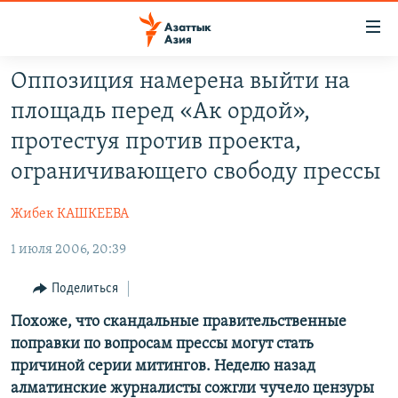
Доступность
ссылок
Вернуться
Оппозиция намерена выйти на
к
ЦЕНТРАЛЬНАЯ АЗИЯ
площадь перед «Ак ордой»,
основному
НОВОСТИ
КАЗАХСТАН
содержанию
протестуя против проекта,
ВОЙНА В УКРАИНЕ
Вернутся
КЫРГЫЗСТАН
ограничивающего свободу прессы
к
НА ДРУГИХ ЯЗЫКАХ
УЗБЕКИСТАН
главной
Жибек КАШКЕЕВА
ТАДЖИКИСТАН
ҚАЗАҚША
навигации
ПОДПИШИТЕСЬ НА НАС В СОЦСЕТЯХ
Вернутся
1 июля 2006, 20:39
КЫРГЫЗЧА
к
ЎЗБЕКЧА
Поделиться
поиску
ТОҶИКӢ
Все сайты РСЕ/РС
Похоже, что скандальные правительственные
поправки по вопросам прессы могут стать
TÜRKMENÇE
причиной серии митингов. Неделю назад
алматинские журналисты сожгли чучело цензуры