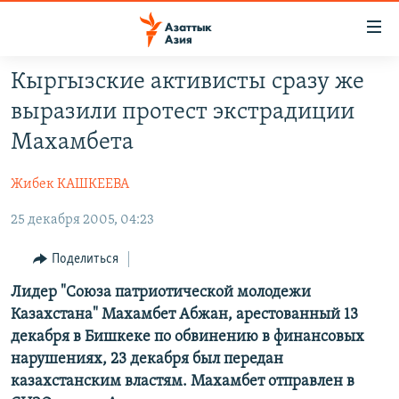
Доступность
ссылок
Вернуться
Кыргызские активисты сразу же
к
ЦЕНТРАЛЬНАЯ АЗИЯ
выразили протест экстрадиции
основному
НОВОСТИ
КАЗАХСТАН
содержанию
Махамбета
ВОЙНА В УКРАИНЕ
Вернутся
КЫРГЫЗСТАН
к
Жибек КАШКЕЕВА
НА ДРУГИХ ЯЗЫКАХ
УЗБЕКИСТАН
главной
25 декабря 2005, 04:23
ТАДЖИКИСТАН
ҚАЗАҚША
навигации
ПОДПИШИТЕСЬ НА НАС В СОЦСЕТЯХ
Вернутся
КЫРГЫЗЧА
Поделиться
к
ЎЗБЕКЧА
Лидер "Союза патриотической молодежи
поиску
Казахстана" Махамбет Абжан, арестованный 13
ТОҶИКӢ
Все сайты РСЕ/РС
декабря в Бишкеке по обвинению в финансовых
TÜRKMENÇE
нарушениях, 23 декабря был передан
казахстанским властям. Махамбет отправлен в