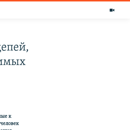
епей,
димых
ные к
 человек