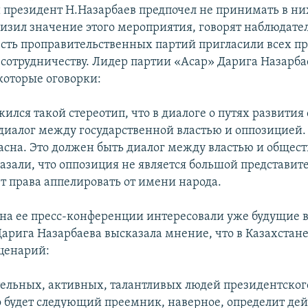
президент Н.Назарбаев предпочел не принимать в них
изил значение этого мероприятия, говорят наблюдател
сть проправительственных партий пригласили всех 
 сотрудничеству. Лидер партии «Асар» Дарига Назарба
которые оговорки:
жился такой стереотип, что в диалоге о путях развития
диалог между государственной властью и оппозицией. 
ласна. Это должен быть диалог между властью и общес
казали, что оппозиция не является большой представит
ет права аппелировать от имени народа.
на ее пресс-конференции интересовали уже будущие 
Дарига Назарбаева высказала мнение, что в Казахстан
ценарий:
ятельных, активных, талантливых людей президентског
то будет следующий преемник, наверное, определит д