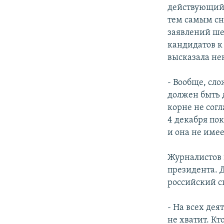
действующий 
тем самым сн
заявлений ше
кандидатов к
высказала не
- Вообще, сло
должен быть 
корне не сог
4 декабря по
и она не име
Журналистов 
президента. 
российский с
- На всех де
не хватит. К