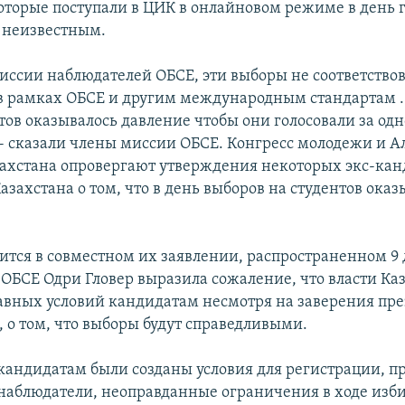
которые поступали в ЦИК в онлайновом режиме в день 
ь неизвестным.
ссии наблюдателей ОБСЕ, эти выборы не соответствов
 в рамках ОБСЕ и другим международным стандартам .
тов оказывалось давление чтобы они голосовали за одн
 - сказали члены миссии ОБСЕ. Конгресс молодежи и А
захстана опровергают утверждения некоторых экс-кан
захстана о том, что в день выборов на студентов оказ
рится в совместном их заявлении, распространенном 9 
 ОБСЕ Одри Гловер выразила сожаление, что власти Ка
авных условий кандидатам несмотря на заверения пр
, о том, что выборы будут справедливыми.
 кандидатам были созданы условия для регистрации, 
наблюдатели, неоправданные ограничения в ходе изб