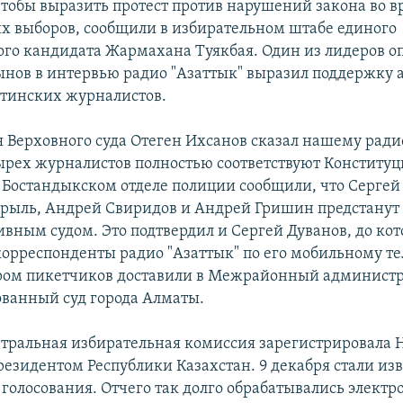
чтобы выразить протест против нарушений закона во в
х выборов, сообщили в избирательном штабе единого
го кандидата Жармахана Туякбая. Один из лидеров о
ынов в интервью радио "Азаттык" выразил поддержку 
тинских журналистов.
 Верховного суда Отеген Ихсанов сказал нашему радио
ырех журналистов полностью соответствуют Конститу
В Бостандыкском отделе полиции сообщили, что Сергей
рыль, Андрей Свиридов и Андрей Гришин предстанут
вным судом. Это подтвердил и Сергей Дуванов, до кот
корреспонденты радио "Азаттык" по его мобильному тел
ером пикетчиков доставили в Межрайонный админист
ванный суд города Алматы.
нтральная избирательная комиссия зарегистрировала 
резидентом Республики Казахстан. 9 декабря стали из
 голосования. Отчего так долго обрабатывались элект