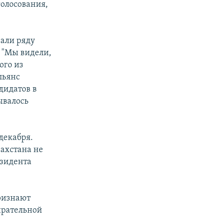
голосования,
али ряду
 "Мы видели,
ого из
льянс
дидатов в
ывалось
декабря.
захстана не
езидента
признают
ирательной