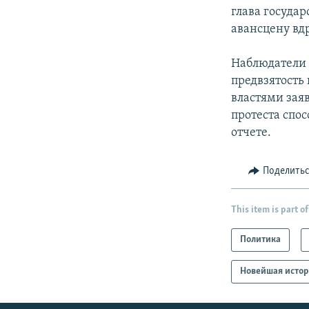
глава государ
авансцену вд
Наблюдатели 
предвзятость
властями зая
протеста спо
отчете.
Поделить
This item is part of
Политика
Новейшая исто