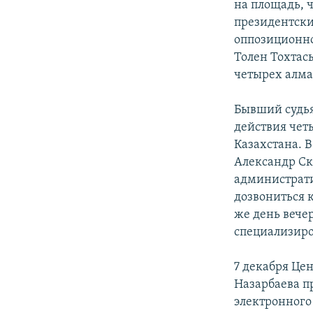
на площадь, 
президентски
оппозиционно
Толен Тохтас
четырех алма
Бывший судья
действия чет
Казахстана. 
Александр Ск
администрати
дозвониться 
же день веч
специализиро
7 декабря Це
Назарбаева п
электронного