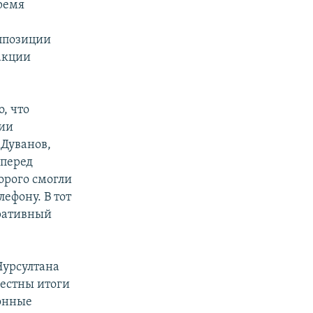
ремя
ппозиции
акции
, что
ции
 Дуванов,
 перед
орого смогли
ефону. В тот
ративный
Нурсултана
вестны итоги
ронные