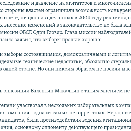
еследование и давление на агитаторов и многочислен
со стороны властей ограничили возможность конкурен
в отчете, ни одна из сделанных в 2004 году рекоменда
 внесение изменений в законадательство не была вы
а миссии ОБСЕ Одри Гловер. Глава миссии наблюдателей
айло заявил, что выборы прошли хорошо:
ли выборы состоявшимися, демократичными и легит
тдельные технические недостатки, абсолютно стерил
 в одной стране. Но они никоим образом не носили мас
ь оппозиции Валентин Макалкин с таким мнением не 
 степени участвовал в нескольких избирательных компа
то компания - одна из самых некорректных. Неравны
кандидатов, были противодействия ведения агитационн
рения, основному оппоненту действующего президен