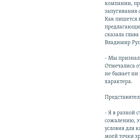
компании, пр
запугивания 
Как пишется 
предлагающих
сказала глав
Владимир Руш
- Мы призна
Отмечались о
не бывает ни
характера.
Представител
- Я в разной
сожалению, э
условия для 
моей точки з