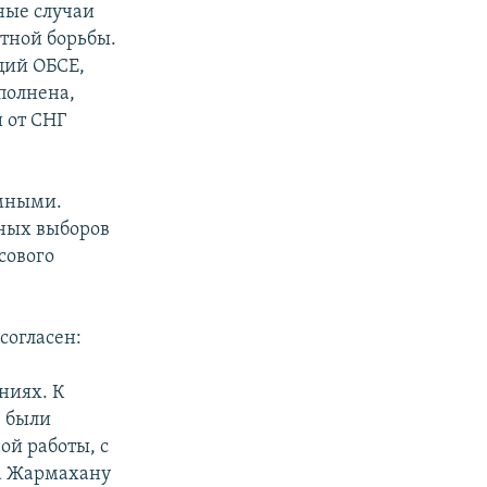
ные случаи
тной борьбы.
ций ОБСЕ,
полнена,
 от СНГ
имными.
ьных выборов
сового
согласен:
ниях. К
е были
ой работы, с
та Жармахану