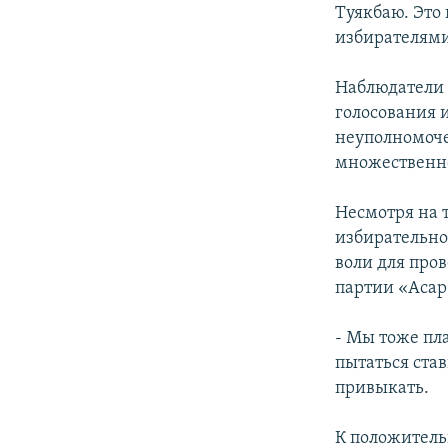
Туякбаю. Это
избирателями
Наблюдатели 
голосования 
неуполномоче
множественно
Несмотря на 
избирательно
воли для про
партии «Асар
- Мы тоже пла
пытаться став
привыкать.
К положитель