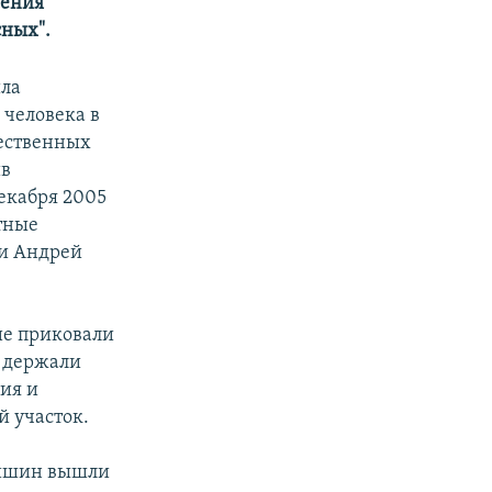
шения
сных".
ила
 человека в
щественных
ив
екабря 2005
тные
 и Андрей
ие приковали
и держали
ция и
й участок.
ришин вышли