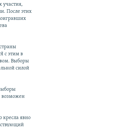
 участия,
и. После этих
проигравших
ева
 страны
Я с этим в
твом. Выборы
ельной силой
выборы
е возможен
о кресла явно
ействующий