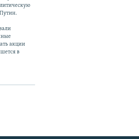
политическую
Путин.
вали
нные
ать акции
шется в