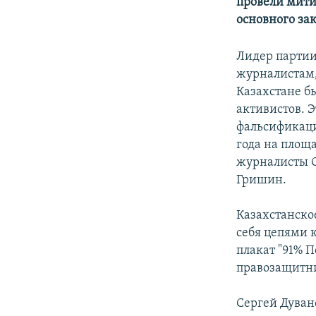
провели мити
основного за
Лидер партии
журналистам,
Казахстане б
активистов. Э
фальсификаци
года на площ
журналисты С
Гришин.
Казахстанско
себя цепями 
плакат "91% П
правозащитни
Сергей Дуван