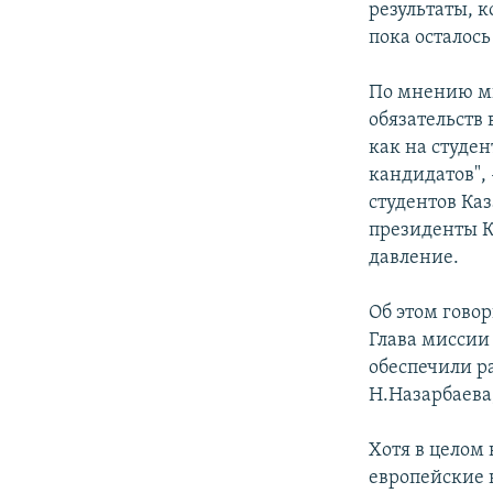
результаты, 
пока осталос
По мнению ми
обязательств
как на студен
кандидатов",
студентов Ка
президенты Ка
давление.
Об этом гово
Глава миссии
обеспечили р
Н.Назарбаева
Хотя в целом
европейские 