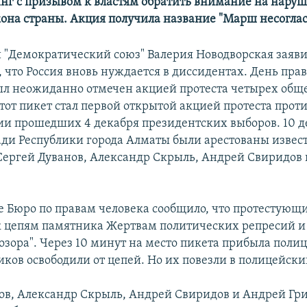
нг с призывом к властям обратить внимание на нару
кона страны. Акция получила название "Марш несогла
 "Демократический союз" Валерия Новодворская заяв
 что Россия вновь нуждается в диссидентах. День прав
ыл неожиданно отмечен акцией протеста четырех об
тот пикет стал первой открытой акцией протеста прот
и прошедших 4 декабря президентских выборов. 10 д
ади Республики города Алматы были арестованы извес
ергей Дуванов, Александр Скрыль, Андрей Свиридов
е Бюро по правам человека сообщило, что протестующ
к цепям памятника Жертвам политических репресий 
озора". Через 10 минут на место пикета прибыла поли
ков освободили от цепей. Но их повезли в полицейски
ов, Александр Скрыль, Андрей Свиридов и Андрей Г