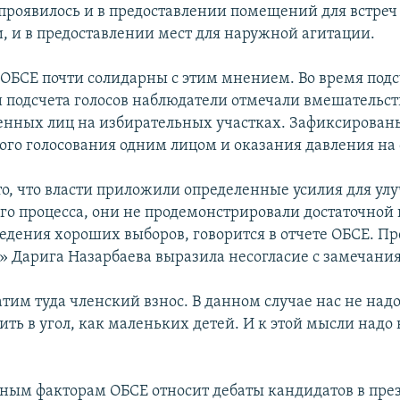
 проявилось и в предоставлении помещений для встреч
, и в предоставлении мест для наружной агитации.
ОБСЕ почти солидарны с этим мнением. Во время подс
и подсчета голосов наблюдатели отмечали вмешательст
нных лиц на избирательных участках. Зафиксирован
го голосования одним лицом и оказания давления на 
то, что власти приложили определенные усилия для у
го процесса, они не продемонстрировали достаточной
ведения хороших выборов, говорится в отчете ОБСЕ. Пр
» Дарига Назарбаева выразила несогласие с замечани
тим туда членский взнос. В данном случае нас не надо
ить в угол, как маленьких детей. И к этой мысли надо
ным факторам ОБСЕ относит дебаты кандидатов в пре