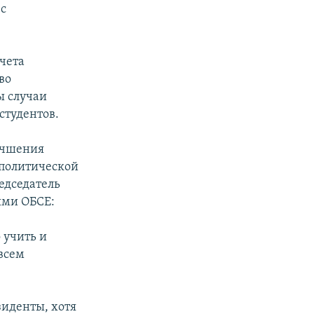
 с
чета
во
ы случаи
студентов.
лучшения
 политической
едседатель
ями ОБСЕ:
 учить и
 всем
зиденты, хотя