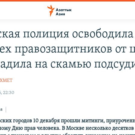
ская полиция освободила
ех правозащитников от ц
садила на скамью подсу
ЯХМЕТ
, 22:30
ся
йских городов 10 декабря прошли митинги, приурочен
му Дню прав человека. В Москве несколько десятков