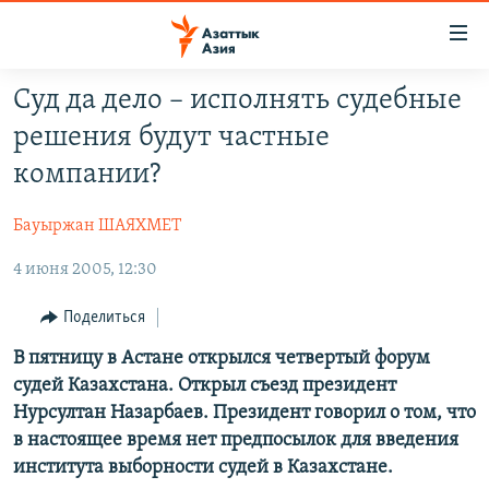
Доступность
ссылок
Вернуться
Суд да дело – исполнять судебные
к
ЦЕНТРАЛЬНАЯ АЗИЯ
решения будут частные
основному
НОВОСТИ
КАЗАХСТАН
содержанию
компании?
ВОЙНА В УКРАИНЕ
Вернутся
КЫРГЫЗСТАН
к
Бауыржан ШАЯХМЕТ
НА ДРУГИХ ЯЗЫКАХ
УЗБЕКИСТАН
главной
4 июня 2005, 12:30
ТАДЖИКИСТАН
ҚАЗАҚША
навигации
ПОДПИШИТЕСЬ НА НАС В СОЦСЕТЯХ
Вернутся
КЫРГЫЗЧА
Поделиться
к
ЎЗБЕКЧА
В пятницу в Астане открылся четвертый форум
поиску
судей Казахстана. Открыл съезд президент
ТОҶИКӢ
Все сайты РСЕ/РС
Нурсултан Назарбаев. Президент говорил о том, что
TÜRKMENÇE
в настоящее время нет предпосылок для введения
института выборности судей в Казахстане.