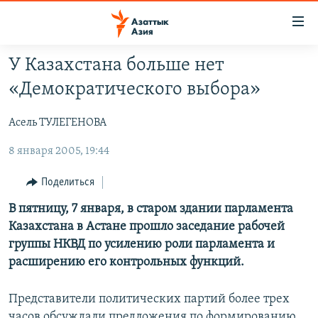
Доступность
ссылок
Вернуться
У Казахстана больше нет
к
ЦЕНТРАЛЬНАЯ АЗИЯ
«Демократического выбора»
основному
НОВОСТИ
КАЗАХСТАН
содержанию
Асель ТУЛЕГЕНОВА
ВОЙНА В УКРАИНЕ
Вернутся
КЫРГЫЗСТАН
к
8 января 2005, 19:44
НА ДРУГИХ ЯЗЫКАХ
УЗБЕКИСТАН
главной
ТАДЖИКИСТАН
ҚАЗАҚША
навигации
Поделиться
ПОДПИШИТЕСЬ НА НАС В СОЦСЕТЯХ
Вернутся
КЫРГЫЗЧА
В пятницу, 7 января, в старом здании парламента
к
Казахстана в Астане прошло заседание рабочей
ЎЗБЕКЧА
поиску
группы НКВД по усилению роли парламента и
ТОҶИКӢ
Все сайты РСЕ/РС
расширению его контрольных функций.
TÜRKMENÇE
Представители политических партий более трех
часов обсуждали предложения по формированию