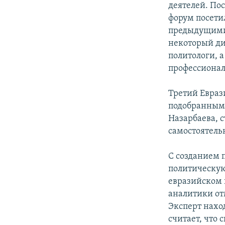
деятелей. По
форум посети
предыдущими 
некоторый ди
политологи, 
профессионал
Третий Евраз
подобранными
Назарбаева, 
самостоятель
С созданием 
политическую
евразийском 
аналитики от
Эксперт нахо
считает, что 