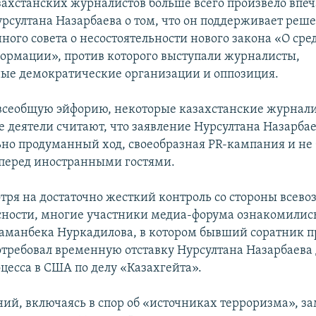
захстанских журналистов больше всего произвело впе
рсултана Назарбаева о том, что он поддерживает реш
ного совета о несостоятельности нового закона «О сре
ормации», против которого выступали журналисты,
е демократические организации и оппозиция.
всеобщую эйфорию, некоторые казахстанские журнал
 деятели считают, что заявление Нурсултана Назарбае
но продуманный ход, своеобразная PR-кампания и не 
 перед иностранными гостями.
отря на достаточно жесткий контроль со стороны всев
сности, многие участники медиа-форума ознакомилис
аманбека Нуркадилова, в котором бывший соратник п
отребовал временную отставку Нурсултана Назарбаева
цесса в США по делу «Казахгейта».
ний, включаясь в спор об «источниках терроризма», з