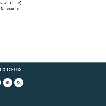
www.kub.kz)
" Керолайн
 СОЦСЕТЯХ