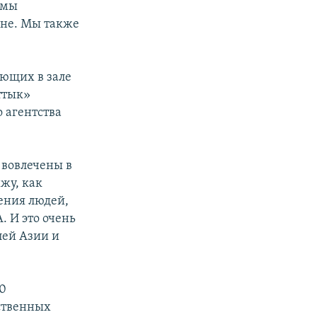
 мы
ане. Мы также
ующих в зале
ттык»
 агентства
о вовлечены в
ижу, как
ления людей,
 И это очень
лей Азии и
00
ственных