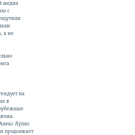
й медиа
ию с
 ощутили
пали
, а не
ельно
рига
тендует на
ие в
арубежные
цизма.
Алекс Лупис
я и продолжает