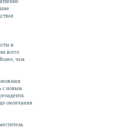
чатление
ение
дствах
исты и
ва всего
более, чем
озможных
ь с новым
резидента
 до окончания
аместитель