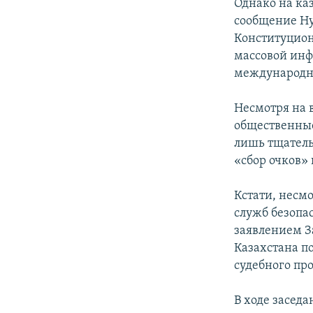
Однако на ка
сообщение Ну
Конституцион
массовой инф
международны
Несмотря на 
общественные
лишь тщатель
«сбор очков»
Кстати, несм
служб безопа
заявлением З
Казахстана п
судебного про
В ходе заседа