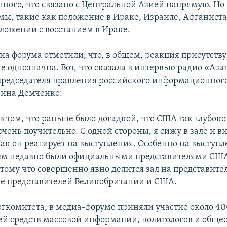
нного, что связано с Центральной Азией напрямую. Но
мы, такие как положение в Ираке, Израиле, Афганист
оложении с восстанием в Ираке.
иа форума отметили, что, в общем, реакция присутств
е однозначна. Вот, что сказала в интервью радио «Аза
председателя правления российского информационного
рина Демченко:
 в том, что раньше было догадкой, что США так глубок
 очень поучительно. С одной стороны, я сижу в зале и в
Как он реагирует на выступления. Особенно на выступ
ем недавно были официальными представителями США.
отому что совершенно явно делится зал на представите
же представителей Великобритании и США.
гкомитета, в медиа-форуме приняли участие около 4
ей средств массовой информации, политологов и обще