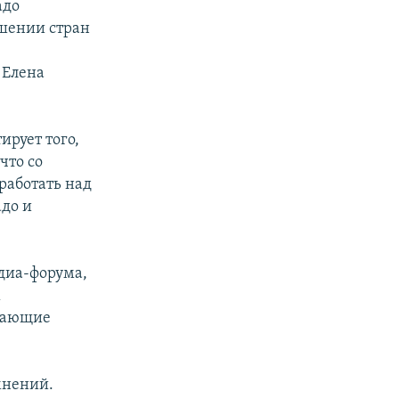
адо
ошении стран
 Елена
ирует того,
что со
работать над
адо и
диа-форума,
х
ывающие
мнений.