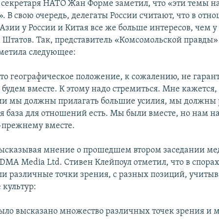
 секретаря НАТО Жан Форме заметил, что «эти темы н
. В свою очередь, делегаты России считают, что в отн
Азии у России и Китая все же больше интересов, чем у
Штатов. Так, представитель «Комсомольской правды»
метила следующее:
то географическое положение, к сожалению, не гарант
 будем вместе. К этому надо стремиться. Мне кажется, 
ии мы должны прилагать большие усилия, мы должны 
я база для отношений есть. Мы были вместе, но нам н
-прежнему вместе.
ысказывая мнение о прошедшем втором заседании ме
DMA Media Ltd. Стивен Клейпоул отметил, что в спора
ли различные точки зрения, с разных позиций, учит
 культур:
было высказано множество различных точек зрения и 