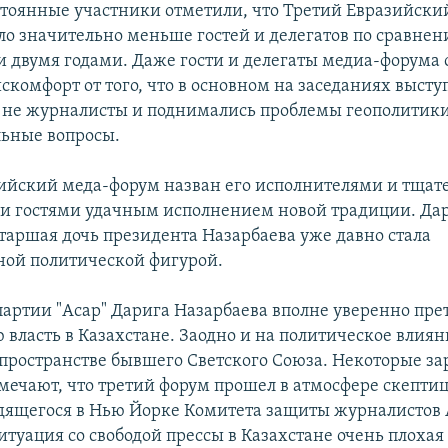
стоянные участники отметили, что Третий Евразийски
ло значительно меньше гостей и делегатов по сравнен
двумя годами. Даже гости и делегаты медиа-форума
скомфорт от того, что в основном на заседаниях высту
а не журналисты и поднимались проблемы геополитики
ьные вопросы.
ийский меда-форум назван его исполнителями и тщат
 гостями удачным исполнением новой традиции. Да
старшая дочь президента Назарбаева уже давно стала
ной политической фигурой.
партии "Асар" Дарига Назарбаева вполне уверенно пре
 власть в Казахстане. Заодно и на политическое влиян
пространстве бывшего Светского Союза. Некоторые з
мечают, что третий форум прошел в атмосфере скепти
дящегося в Нью Йорке Комитета защиты журналистов 
ситуация со свободой прессы в Казахстане очень плоха