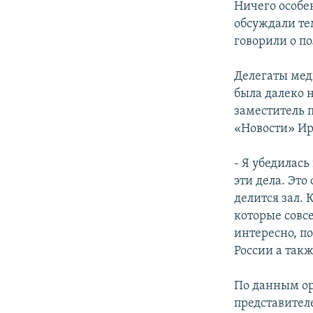
Ничего особе
обсуждали те
говорили о п
Делегаты мед
была далеко н
заместитель 
«Новости» И
- Я убедилась
эти дела. Это
делится зал. 
которые совс
интересно, п
России а так
По данным ор
представител