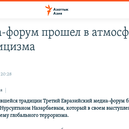
-форум прошел в атмосф
ицизма
 20:28
ся
вшейся традиции Третий Евразийский медиа-форум б
Нурсултаном Назарбаевым, который в своем выступле
лему глобального терроризма.