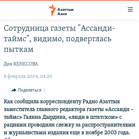
Доступность
ссылок
Вернуться
Сотрудница газеты "Ассанди-
к
ЦЕНТРАЛЬНАЯ АЗИЯ
таймс", видимо, подверглась
основному
НОВОСТИ
КАЗАХСТАН
содержанию
пыткам
ВОЙНА В УКРАИНЕ
Вернутся
КЫРГЫЗСТАН
к
Дия КЕНЕСОВА
НА ДРУГИХ ЯЗЫКАХ
УЗБЕКИСТАН
главной
8 февраля 2004, 04:20
ТАДЖИКИСТАН
ҚАЗАҚША
навигации
ПОДПИШИТЕСЬ НА НАС В СОЦСЕТЯХ
Вернутся
КЫРГЫЗЧА
Поделиться
к
ЎЗБЕКЧА
Как сообщила корреспонденту Радио Азаттык
поиску
заместитель главного редактора газеты «Ассанди –
ТОҶИКӢ
Все сайты РСЕ/РС
таймс» Галина Дырдина, «люди в штатском» с
TÜRKMENÇE
рациями проводили слежку за распространителями
и журналистами издания еще в ноябре 2003 года.