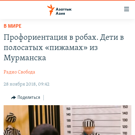
Доступность
ссылок
Вернуться
В МИРЕ
к
ЦЕНТРАЛЬНАЯ АЗИЯ
Профориентация в робах. Дети в
основному
НОВОСТИ
КАЗАХСТАН
содержанию
полосатых «пижамах» из
ВОЙНА В УКРАИНЕ
Вернутся
КЫРГЫЗСТАН
Мурманска
к
НА ДРУГИХ ЯЗЫКАХ
УЗБЕКИСТАН
главной
Радио Свобода
ТАДЖИКИСТАН
ҚАЗАҚША
навигации
ПОДПИШИТЕСЬ НА НАС В СОЦСЕТЯХ
Вернутся
28 ноября 2018, 09:42
КЫРГЫЗЧА
к
ЎЗБЕКЧА
Поделиться
поиску
ТОҶИКӢ
Все сайты РСЕ/РС
TÜRKMENÇE