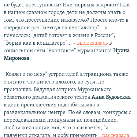
не будет преступности? Или тюрьмы закроют? Или
в нашем славном городе дети не должны знать о
том, что преступление наказуемо? Просто кто-то в
очередной раз "метнул на вентилятор" – и
понеслось: "детей готовят к жизни в России",
"форма как в концлагере"... –
высказалась
в
социальной сети "Вконтакте" мурманчанка
Ирина
Миронова
.
"Коллеги по цеху" устроителей аттракциона также
считают, что ничего плохого, по сути, не
произошло. Ведущая актриса Мурманского
областного драматического театра
Анна Будовская
в день происшествия подрабатывала в
развлекательном центре. По её словам, конкурсы с
переодеваниями придумали не полицейские.
Любой желающий мог, что называется, "и
пальчики откатать, и робу примерить",
рассказала