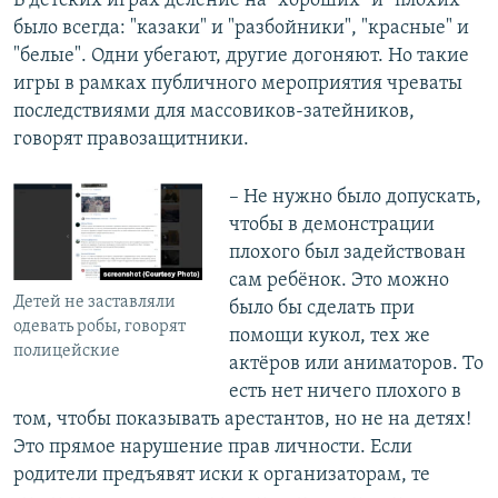
В детских играх деление на "хороших" и "плохих"
было всегда: "казаки" и "разбойники", "красные" и
"белые". Одни убегают, другие догоняют. Но такие
игры в рамках публичного мероприятия чреваты
последствиями для массовиков-затейников,
говорят правозащитники.
– Не нужно было допускать,
чтобы в демонстрации
плохого был задействован
сам ребёнок. Это можно
Детей не заставляли
было бы сделать при
одевать робы, говорят
помощи кукол, тех же
полицейские
актёров или аниматоров. То
есть нет ничего плохого в
том, чтобы показывать арестантов, но не на детях!
Это прямое нарушение прав личности. Если
родители предъявят иски к организаторам, те