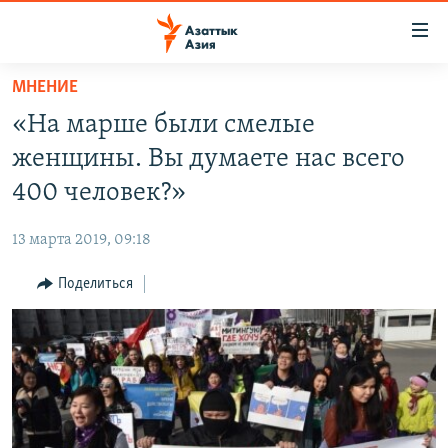
Доступность
ссылок
Вернуться
МНЕНИЕ
к
ЦЕНТРАЛЬНАЯ АЗИЯ
«На марше были смелые
основному
НОВОСТИ
КАЗАХСТАН
содержанию
женщины. Вы думаете нас всего
ВОЙНА В УКРАИНЕ
Вернутся
КЫРГЫЗСТАН
400 человек?»
к
НА ДРУГИХ ЯЗЫКАХ
УЗБЕКИСТАН
главной
13 марта 2019, 09:18
ТАДЖИКИСТАН
ҚАЗАҚША
навигации
ПОДПИШИТЕСЬ НА НАС В СОЦСЕТЯХ
Вернутся
Поделиться
КЫРГЫЗЧА
к
ЎЗБЕКЧА
поиску
ТОҶИКӢ
Все сайты РСЕ/РС
TÜRKMENÇE