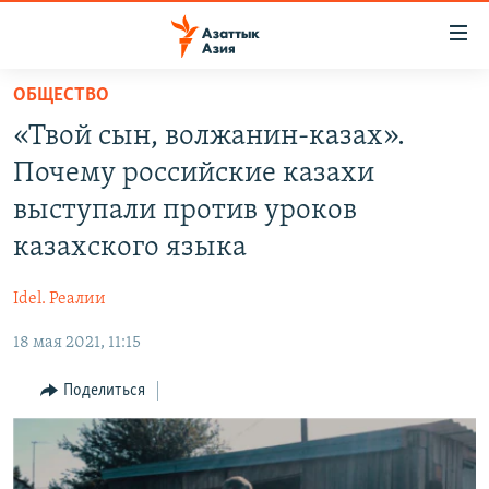
Доступность
ссылок
Вернуться
ОБЩЕСТВО
к
ЦЕНТРАЛЬНАЯ АЗИЯ
«Твой сын, волжанин-казах».
основному
НОВОСТИ
КАЗАХСТАН
содержанию
Почему российские казахи
ВОЙНА В УКРАИНЕ
Вернутся
КЫРГЫЗСТАН
выступали против уроков
к
НА ДРУГИХ ЯЗЫКАХ
УЗБЕКИСТАН
казахского языка
главной
ТАДЖИКИСТАН
ҚАЗАҚША
навигации
ПОДПИШИТЕСЬ НА НАС В СОЦСЕТЯХ
Idel. Реалии
Вернутся
КЫРГЫЗЧА
к
18 мая 2021, 11:15
ЎЗБЕКЧА
поиску
Поделиться
ТОҶИКӢ
Все сайты РСЕ/РС
TÜRKMENÇE