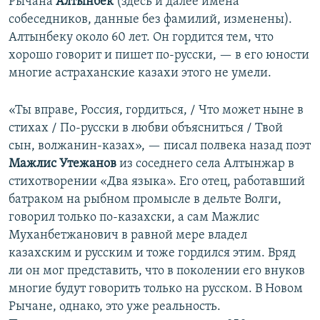
Рычана
Алтынбек
(здесь и далее имена
собеседников, данные без фамилий, изменены).
Алтынбеку около 60 лет. Он гордится тем, что
хорошо говорит и пишет по-русски, — в его юности
многие астраханские казахи этого не умели.
«Ты вправе, Россия, гордиться, / Что может ныне в
стихах / По-русски в любви объясниться / Твой
сын, волжанин-казах», — писал полвека назад поэт
Мажлис Утежанов
из соседнего села Алтынжар в
стихотворении «Два языка». Его отец, работавший
батраком на рыбном промысле в дельте Волги,
говорил только по-казахски, а сам Мажлис
Муханбетжанович в равной мере владел
казахским и русским и тоже гордился этим. Вряд
ли он мог представить, что в поколении его внуков
многие будут говорить только на русском. В Новом
Рычане, однако, это уже реальность.