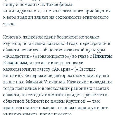
пищу и помолиться. Такая форма
индивидуального, а не коллективного приобщения
к вере вряд ли влияет на сохранность этнического
языка.
Конечно, языковой сдвиг беспокоит не только
Реутина, но и самих казахов. В годы перестройки в
области появилось общество казахской культуры
«Жолдастық» («Товарищество») во главе с
Никитой
Искаковым
, и его активисты основали
казахоязычную газету «Ақ арна» («Светлые
истоки»). Ее первым редактором стал упомянутый
выше поэт Мажлис Утежанов. Казахские вкладыши
тогда появились и в нескольких районных газетах
области, но сегодня их можно увидеть разве что в
областной библиотеке имени Крупской — там
хранятся старые номера, а в новых давно уже нет
никаких языков, кроме русского.