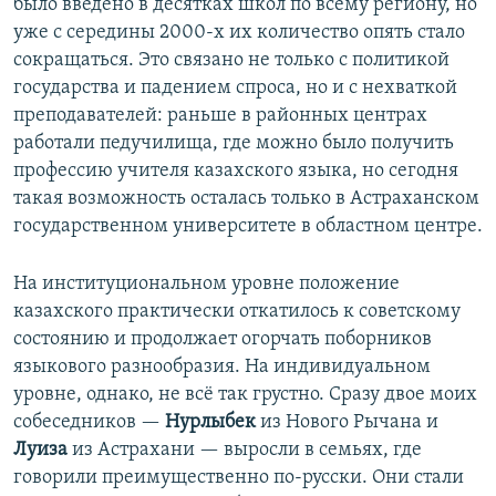
было введено в десятках школ по всему региону, но
уже с середины 2000-х их количество опять стало
сокращаться. Это связано не только с политикой
государства и падением спроса, но и с нехваткой
преподавателей: раньше в районных центрах
работали педучилища, где можно было получить
профессию учителя казахского языка, но сегодня
такая возможность осталась только в Астраханском
государственном университете в областном центре.
На институциональном уровне положение
казахского практически откатилось к советскому
состоянию и продолжает огорчать поборников
языкового разнообразия. На индивидуальном
уровне, однако, не всё так грустно. Сразу двое моих
собеседников —
Нурлыбек
из Нового Рычана и
Луиза
из Астрахани — выросли в семьях, где
говорили преимущественно по-русски. Они стали