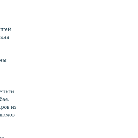
ьшей
тана
лны
Деньги
бае.
аров из
 домов