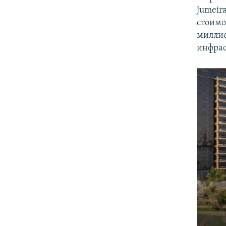
Jumeir
стоим
миллио
инфрас