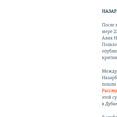
НАЗАР
После 
мере 2
Алия Н
Пользо
опубли
критик
Между 
Назарб
пошли 
Рассле
этой с
в Дубае