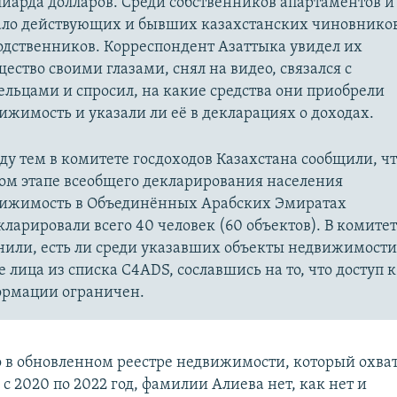
иарда долларов. Среди собственников апартаментов и
ло действующих и бывших казахстанских чиновнико
одственников. Корреспондент Азаттыка увидел их
ество своими глазами, снял на видео, связался с
ельцами и спросил, на какие средства они приобрели
ижимость и указали ли её в декларациях о доходах.
у тем в комитете госдоходов Казахстана сообщили, чт
ом этапе всеобщего декларирования населения
ижимость в Объединённых Арабских Эмиратах
кларировали всего 40 человек (60 объектов). В комитет
нили, есть ли среди указавших объекты недвижимости
е лица из списка C4ADS, сославшись на то, что доступ к
рмации ограничен.
 в обновленном реестре недвижимости, который охва
 с 2020 по 2022 год, фамилии Алиева нет, как нет и