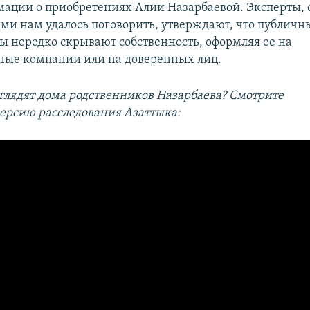
ации о приобретениях Алии Назарбаевой. Эксперты, 
ми нам удалось поговорить, утверждают, что публичн
ы нередко скрывают собственность, оформляя ее на
ые компании или на доверенных лиц.
глядят дома родственников Назарбаева? Смотрите
ерсию расследования Азаттыка: