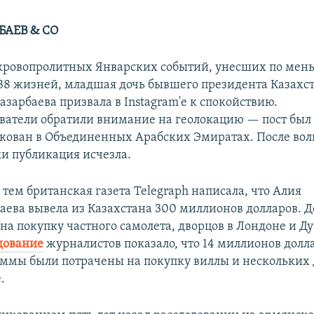
БАЕВ & CO
кровопролитных Январских событий, унесших по мен
38 жизней, младшая дочь бывшего президента Казахс
азарбаева призвала в Instagram'е к спокойствию.
ватели обратили внимание на геолокацию — пост был
кован в Объединенных Арабских Эмиратах. После во
и публикация исчезла.
тем британская газета Telegraph написала, что Алия
аева вывела из Казахстана 300 миллионов долларов. 
на покупку частного самолета, дворцов в Лондоне и Ду
дование
журналистов показало, что 14 миллионов долл
уммы были потрачены на покупку виллы и нескольких
.