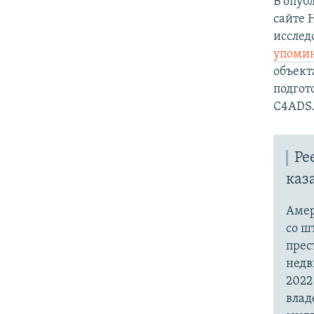
В опуб
сайте 
исслед
упоми
объект
подгот
C4ADS
Ре
каз
Амер
со ш
прес
недв
2022
влад