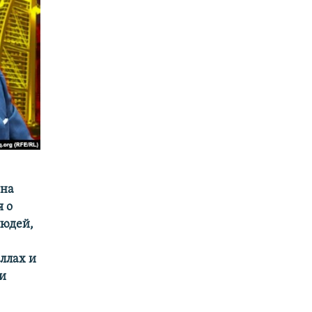
ана
я о
людей,
ллах и
и