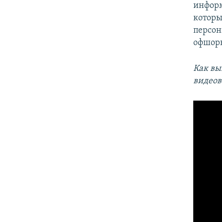
информ
которы
персон
офшорн
Как вы
видеов