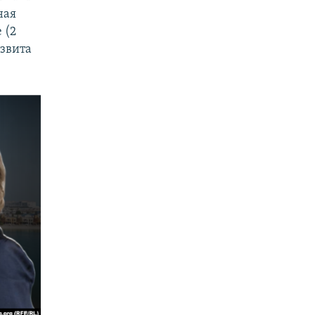
ная
 (2
азвита