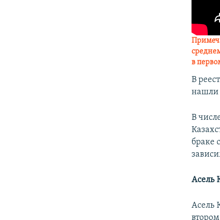
Примеч
среднем
в перво
В реес
нашли 
В числ
Казахс
браке 
зависи
Асель 
Асель 
втором