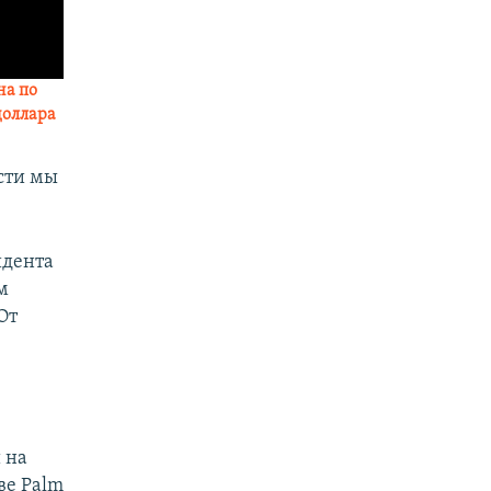
на по
доллара
сти мы
идента
м
От
 на
ве Palm