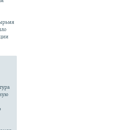
ом
тырьмя
ыло
ации
тура
дную
о