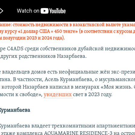
ание
: стоимость недвижимости в казахстанской валюте указа
у курсу «1 доллар США = 450 тенге» (в соответствии с курсом 
м полугодии 2023 и 2024 года).
тре C4ADS среди собственников дубайской недвижимо
других родственников Назарбаева.
е владельцев домов есть неофициальные жён экс-през
тана. В частности, Асель Курманбаева, о мусульманско
с которой Назарбаев написал в мемуарах «Моя жизнь. 
мости к свободе»,
увидевших
свет в 2023 году.
Курманбаева
Курманбаева владеет трехкомнатными апартаментами
 этаже комплекса AQUAMARINE RESIDENCE-3 на остро