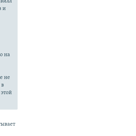
 вилл
в и
о на
е не
 в
 этой
тывает