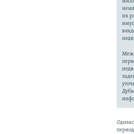
милл
нема
их р
имущ
влад
недв
Межд
перв
недв
заде
уточ
Дуба
инфо
Однако
период