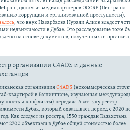
ликованном пять лет назад расследовании на армянск
Hetq.am, одном из медиапартнеров OCCRP (Центра по
ованию коррупции и организованной преступности),
налось
, что внук Назарбаева Нурали Алиев владеет че
ами недвижимости в Дубае. Это расследование тоже б
овлено на основе документов, полученных от организ
.
естр организации C4ADS и данные
ахстанцев
иканская организация
C4ADS
(некоммерческая струк
таб-квартирой в Вашингтоне, изучающая междунаро
тупность и конфликты) передала Азаттыку реестр
ижимости Дубая, который охватывает период с 2020 п
 год. Как следует из реестра, 1550 граждан Казахстана
еют 2700 объектами в Дубае общей стоимостью более