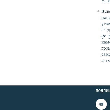
Наза
В св
поп
утв
след
фев
каме
гром
сам
зять
ПОДПИШ