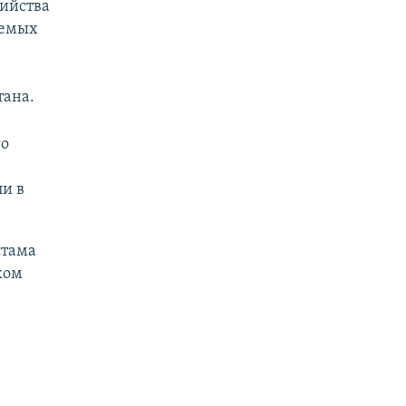
бийства
аемых
тана.
го
ли в
стама
ком