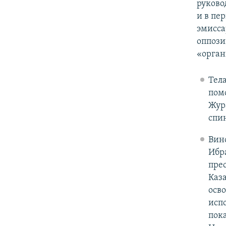
руково
и в пе
эмисса
оппози
«орган
Тел
пом
Жура
спин
Вин
Ибр
прес
Каза
осв
исп
пок