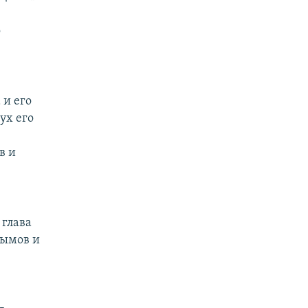
о
 и его
ух его
в и
 глава
сымов и