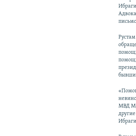
Ибраг
Адвока
письмо
Рустам
обраще
помощн
помощн
презид
бывший
«Помог
невино
МВД Му
другие
Ибраги