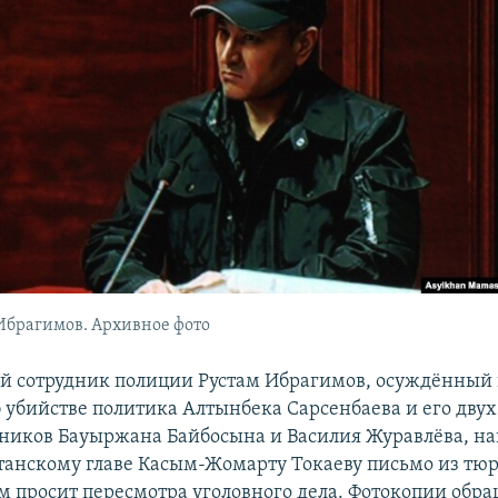
Ибрагимов. Архивное фото
 сотрудник полиции Рустам Ибрагимов, осуждённый 
б убийстве политика Алтынбека Сарсенбаева и его двух
иков Бауыржана Байбосына и Василия Журавлёва, на
танскому главе Касым-Жомарту Токаеву письмо из тюр
м просит пересмотра уголовного дела. Фотокопии обр