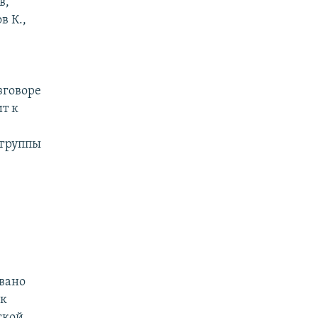
в,
в К.,
зговоре
т к
 группы
овано
ак
ской