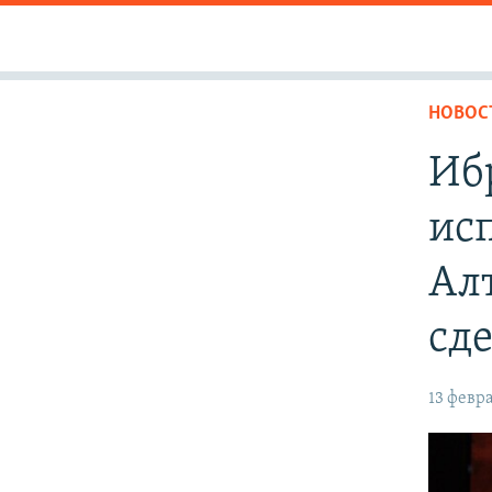
НОВОС
Иб
ис
Ал
сд
13 февра