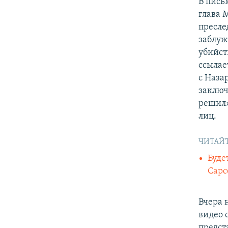
В пись
глава 
пресле
заблуж
убийст
ссылае
с Наза
заключ
решил»
лиц.
ЧИТАЙТ
Буде
Сарс
Вчера 
видео 
предст