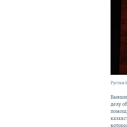
Рустам 
Бывший
делу о
помощн
казахс
которо