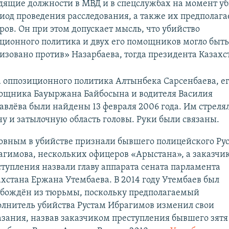
дящие должности в МВД и в спецслужбах на момент у
риод проведения расследования, а также их предполаг
ров. Он при этом допускает мысль, что убийство
ционного политика и двух его помощников могло быть
изовано против» Назарбаева, тогда президента Казахс
а оппозиционного политика Алтынбека Сарсенбаева, е
ощника Бауыржана Байбосына и водителя Василия
влёва были найдены 13 февраля 2006 года. Им стреля
у и затылочную область головы. Руки были связаны.
овным в убийстве признали бывшего полицейского Ру
агимова, нескольких офицеров «Арыстана», а заказчи
тупления назвали главу аппарата сената парламента
хстана Ержана Утембаева. В 2014 году Утембаев был
обождён из тюрьмы, поскольку предполагаемый
олнитель убийства Рустам Ибрагимов изменил свои
азания, назвав заказчиком преступления бывшего зятя