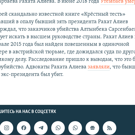
рбаева Рахата Алиева. В июне 2018 года
Утембаев уме
оей скандально известной книге «Крёстный тесть»
авший в опалу бывший зять президента Рахат Алиев
ерждал, что заказчиков убийства Алтынбека Сарсенбае
ует искать в высшем руководстве страны. Рахат Алиев 
рале 2015 года был найден повешенным в одиночной
ре в австрийской тюрьме, где дожидался суда по друг
кому делу. Расследование пришло к выводам, что это 
оубийство. Адвокаты Рахата Алиева
заявляли
, что быв
 экс-президента был убит.
ИТЕСЬ НА НАС В СОЦСЕТЯХ