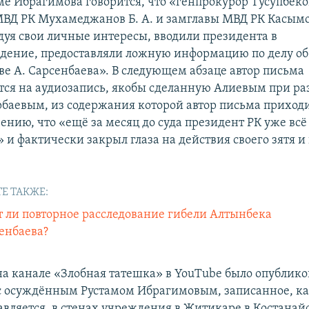
ме Ибрагимова говорится, что «генпрокурор Тусупбеко
МВД РК Мухамеджанов Б. А. и замглавы МВД РК Касымо
дуя свои личные интересы, вводили президента в
дение, предоставляли ложную информацию по делу об
ве А. Сарсенбаева». В следующем абзаце автор письма
тся на аудиозапись, якобы сделанную Алиевым при ра
рбаевым, из содержания которой автор письма приходи
ению, что «ещё за месяц до суда президент РК уже всё
 и фактически закрыл глаза на действия своего зятя и
Е ТАКЖЕ:
т ли повторное расследование гибели Алтынбека
енбаева?
на канале «Злобная татешка» в YouTube было опублик
с осуждённым Рустамом Ибрагимовым, записанное, к
авляется, в стенах учреждения в Житикаре в Костанай