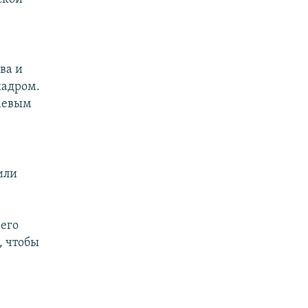
ва и
кадром.
баевым
или
 его
, чтобы