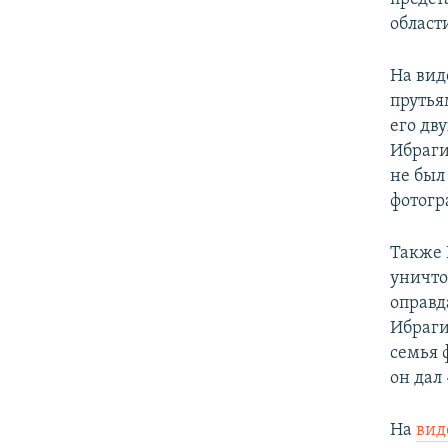
област
На вид
прутья
его дв
Ибраги
не был
фотогр
Также 
уничто
оправд
Ибраги
семья 
он дал
На
вид