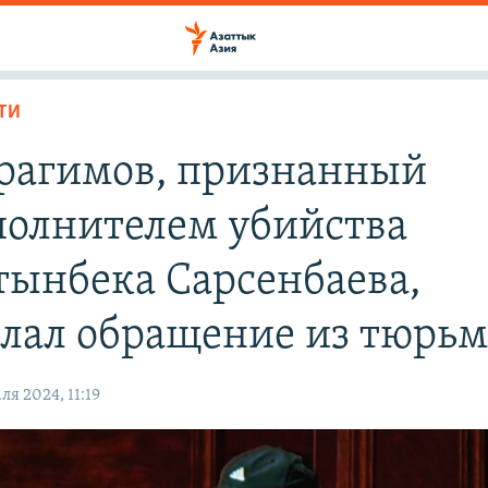
ТИ
рагимов, признанный
полнителем убийства
тынбека Сарсенбаева,
елал обращение из тюрь
ля 2024, 11:19