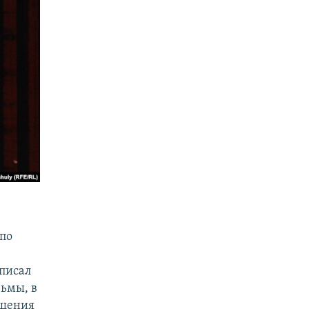
по
писал
ьмы, в
ащения