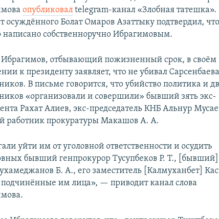
имова
опубликовал
telegram-канал «Злобная татешка».
т осуждённого Болат Омаров Азаттыку подтвердил, чт
 написано собственноручно Ибрагимовым.
 Ибрагимов, отбывающий пожизненный срок, в своём
нии к президенту заявляет, что не убивал Сарсенбаева
иков. В письме говорится, что убийство политика и дв
иков «организовали и совершили» бывший зять экс-
ента Рахат Алиев, экс-председатель КНБ Альнур Мусае
 работник прокуратуры Макашов А. А.
али уйти им от уголовной ответственности и осудить
вных бывший генпрокурор Тусупбеков Р. Т., [бывший]
хамеджанов Б. А., его заместитель [Калмуханбет] Ка
 подчинённые им лица», — приводит канал слова
мова.