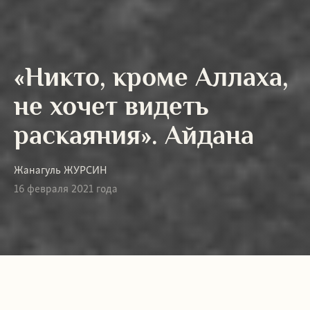
«Никто, кроме Аллаха,
не хочет видеть
раскаяния». Айдана
Жанагуль ЖУРСИН
16 февраля 2021 года
Айдану (имя изменено. —
Ред.
)
вместе с восьмимесячным