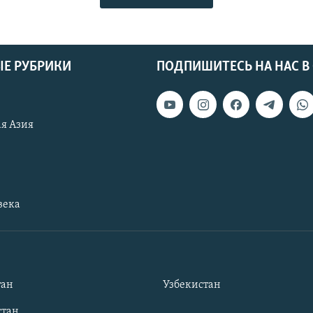
Е РУБРИКИ
ПОДПИШИТЕСЬ НА НАС В
я Азия
века
тан
Узбекистан
тан