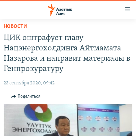
Доступность
ссылок
Вернуться
НОВОСТИ
к
ЦЕНТРАЛЬНАЯ АЗИЯ
ЦИК оштрафует главу
основному
НОВОСТИ
КАЗАХСТАН
содержанию
Нацэнергохолдинга Айтмамата
ВОЙНА В УКРАИНЕ
Вернутся
КЫРГЫЗСТАН
Назарова и направит материалы в
к
НА ДРУГИХ ЯЗЫКАХ
УЗБЕКИСТАН
Генпрокуратуру
главной
ТАДЖИКИСТАН
ҚАЗАҚША
навигации
ПОДПИШИТЕСЬ НА НАС В СОЦСЕТЯХ
23 сентября 2020, 09:42
Вернутся
КЫРГЫЗЧА
к
Поделиться
ЎЗБЕКЧА
поиску
ТОҶИКӢ
Все сайты РСЕ/РС
TÜRKMENÇE