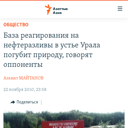
Доступность
ссылок
Вернуться
ОБЩЕСТВО
к
ЦЕНТРАЛЬНАЯ АЗИЯ
База реагирования на
основному
НОВОСТИ
КАЗАХСТАН
содержанию
нефтеразливы в устье Урала
ВОЙНА В УКРАИНЕ
Вернутся
КЫРГЫЗСТАН
погубит природу, говорят
к
НА ДРУГИХ ЯЗЫКАХ
УЗБЕКИСТАН
оппоненты
главной
ТАДЖИКИСТАН
ҚАЗАҚША
навигации
ПОДПИШИТЕСЬ НА НАС В СОЦСЕТЯХ
Азамат МАЙТАНОВ
Вернутся
КЫРГЫЗЧА
к
22 ноября 2010, 23:58
ЎЗБЕКЧА
поиску
Поделиться
ТОҶИКӢ
Все сайты РСЕ/РС
TÜRKMENÇE