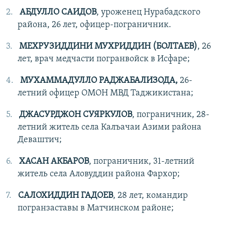
АБДУЛЛО САИДОВ
, уроженец Нурабадского
района, 26 лет, офицер-пограничник.
МЕХ
РУЗИДДИНИ
МУ
Х
РИДДИН
(
БОЛТАЕВ
)
, 26
лет, врач медчасти погранвойск в Исфаре;
МУХАММАДУЛЛО РАДЖАБАЛИЗОДА,
26-
летний офицер ОМОН МВД Таджикистана;
ДЖАСУРДЖОН СУЯРКУЛОВ
, пограничник, 28-
летний житель села Калъачаи Азими района
Деваштич;
ХАСАН АКБАРОВ
, пограничник, 31-летний
житель села Аловуддин района Фархор;
САЛОХИДДИН ГАДОЕВ
, 28 лет, командир
погранзаставы в Матчинском районе;