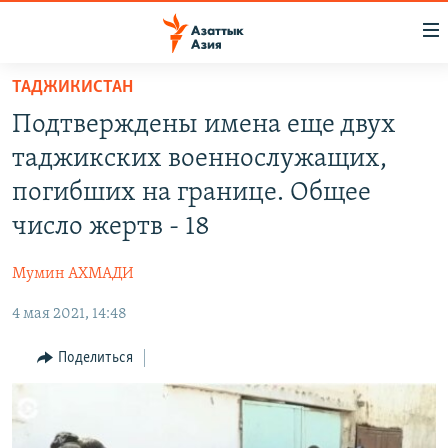
Доступность
ссылок
Вернуться
ТАДЖИКИСТАН
к
ЦЕНТРАЛЬНАЯ АЗИЯ
Подтверждены имена еще двух
основному
НОВОСТИ
КАЗАХСТАН
содержанию
таджикских военнослужащих,
ВОЙНА В УКРАИНЕ
Вернутся
КЫРГЫЗСТАН
погибших на границе. Общее
к
НА ДРУГИХ ЯЗЫКАХ
УЗБЕКИСТАН
число жертв - 18
главной
ТАДЖИКИСТАН
ҚАЗАҚША
навигации
ПОДПИШИТЕСЬ НА НАС В СОЦСЕТЯХ
Мумин АХМАДИ
Вернутся
КЫРГЫЗЧА
к
4 мая 2021, 14:48
ЎЗБЕКЧА
поиску
Поделиться
ТОҶИКӢ
Все сайты РСЕ/РС
TÜRKMENÇE