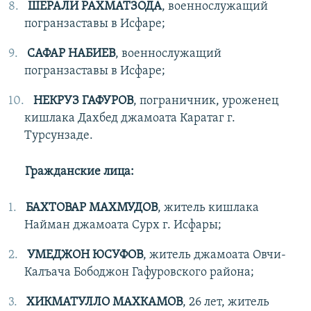
ШЕРАЛИ РАХМАТЗОДА
, военнослужащий
погранзаставы в Исфаре;
САФАР НАБИЕВ
, военнослужащий
погранзаставы в Исфаре;
НЕКРУЗ ГАФУРОВ
, пограничник, уроженец
кишлака Дахбед джамоата Каратаг г.
Турсунзаде.
Гражданские лица:
БАХТОВАР МАХМУДОВ
, житель кишлака
Найман джамоата Сурх г. Исфары;
УМЕДЖОН ЮСУФОВ
, житель джамоата Овчи-
Калъача Бободжон Гафуровского района;
ХИКМАТУЛЛО МАХКАМОВ
, 26 лет, житель