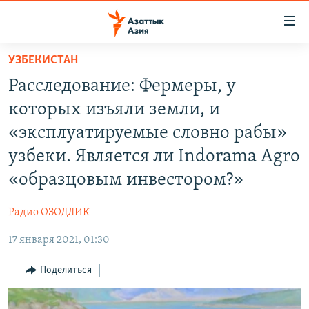
Доступность
ссылок
Вернуться
УЗБЕКИСТАН
к
ЦЕНТРАЛЬНАЯ АЗИЯ
Расследование: Фермеры, у
основному
НОВОСТИ
КАЗАХСТАН
содержанию
которых изъяли земли, и
ВОЙНА В УКРАИНЕ
Вернутся
КЫРГЫЗСТАН
«эксплуатируемые словно рабы»
к
НА ДРУГИХ ЯЗЫКАХ
УЗБЕКИСТАН
узбеки. Является ли Indorama Agro
главной
ТАДЖИКИСТАН
ҚАЗАҚША
навигации
«образцовым инвестором?»
ПОДПИШИТЕСЬ НА НАС В СОЦСЕТЯХ
Вернутся
КЫРГЫЗЧА
к
Радио ОЗОДЛИК
ЎЗБЕКЧА
поиску
17 января 2021, 01:30
ТОҶИКӢ
Все сайты РСЕ/РС
Поделиться
TÜRKMENÇE