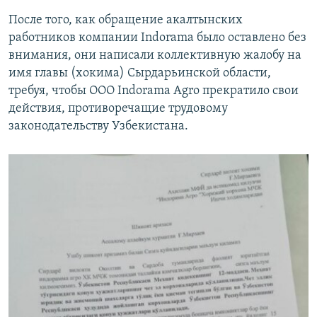
Auto
240p
360p
480p
480p
После того, как обращение акалтынских
работников компании Indоrama было оставлено без
720p
720p
внимания, они написали коллективную жалобу на
имя главы (хокима) Сырдарьинской области,
требуя, чтобы ООО Indorama Agro прекратило свои
действия, противоречащие трудовому
законодательству Узбекистана.