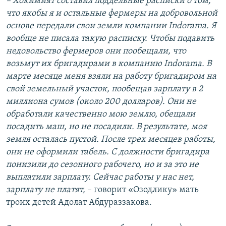
– Хокимият составил поддельные расписки о том,
что якобы я и остальные фермеры на добровольной
основе передали свои земли компании Indorama. Я
вообще не писала такую расписку. Чтобы подавить
недовольство фермеров они пообещали, что
возьмут их бригадирами в компанию Indorama. В
марте месяце меня взяли на работу бригадиром на
свой земельный участок, пообещав зарплату в 2
миллиона сумов (около 200 долларов). Они не
обработали качественно мою землю, обещали
посадить маш, но не посадили. В результате, моя
земля осталась пустой. После трех месяцев работы,
они не оформили табель. С должности бригадира
понизили до сезонного рабочего, но и за это не
выплатили зарплату. Сейчас работы у нас нет,
зарплату не платят,
– говорит «Озодлику» мать
троих детей Адолат Абдураззакова.