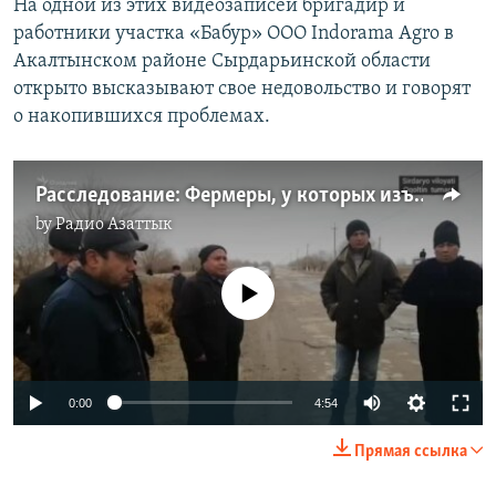
На одной из этих видеозаписей бригадир и
работники участка «Бабур» ООО Indorama Agro в
Акалтынском районе Сырдарьинской области
открыто высказывают свое недовольство и говорят
о накопившихся проблемах.
Расследование: Фермеры, у которых изъяли земли, и «эксплуатируемые словно рабы» узбеки. Является ли Indorama Agro «образцовым инвестором?»
by
Радио Азаттык
No media source currently available
Auto
0:00
4:54
240p
Прямая ссылка
360p