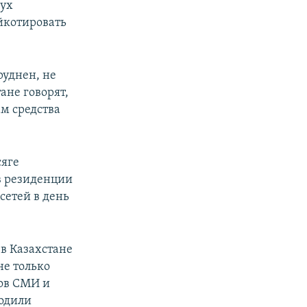
вух
йкотировать
руднен, не
ане говорят,
м средства
сяге
в резиденции
сетей в день
в Казахстане
не только
тов СМИ и
ходили