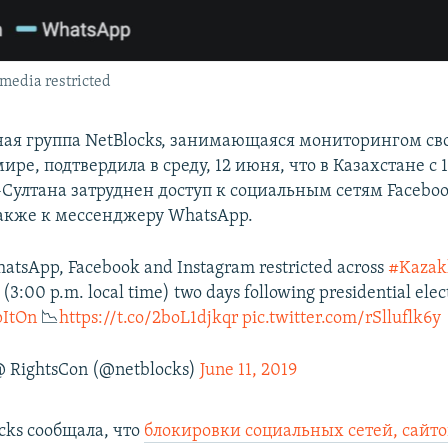
media restricted
я группа NetBlocks, занимающаяся мониторингом св
ире, подтвердила в среду, 12 июня, что в Казахстане с 1
Султана затруднен доступ к социальным сетям Faceboo
 также к мессенджеру WhatsApp.
atsApp, Facebook and Instagram restricted across
#Kazak
(3:00 p.m. local time) two days following presidential elec
ItOn
📉
https://t.co/2boL1djkqr
pic.twitter.com/rSlluflk6y
@ RightsCon (@netblocks)
June 11, 2019
cks сообщала, что
блокировки социальных сетей, сайто