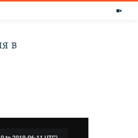
ня в
к