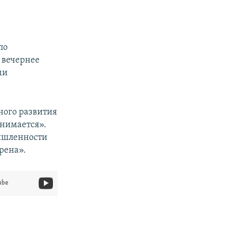
по
 вечернее
ми
ного развития
анимается».
ышленности
рена».
ube