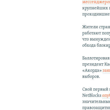
мессенджеров
крупнейших г
проходившие 
Жители стран
работают поп
что вынужден
обхода блоки
Баллотировав
президент Ка
«Акорда»
зая
выборов.
Свой первый 
NetBlocks
опу
значительные
правозащитны