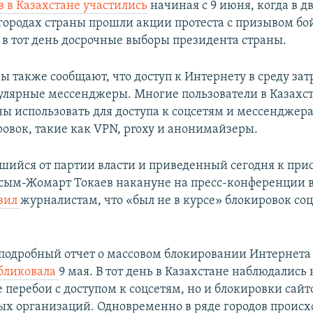
 в Казахстане участились
начиная с 9 июня, когда в д
ородах страны прошли акции протеста с призывом бо
в тот день досрочные выборы президента страны.
ы также сообщают, что доступ к Интернету в среду зат
улярные мессенджеры. Многие пользователи в Казахст
ы использовать для доступа к соцсетям и мессенджера
ровок, такие как VPN, proxy и анонимайзеры.
шийся от партии власти и приведенный сегодня к при
сым-Жомарт Токаев накануне на пресс-конференции 
вил
журналистам, что «был не в курсе» блокировок соц
подробный отчет о массовом блокировании Интернета 
бликовала
9 мая. В тот день в Казахстане наблюдались 
 перебои с доступом к соцсетям, но и блокировки сай
х организаций. Одновременно в ряде городов проис