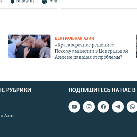
ся
Follow us
Print
ЦЕНТРАЛЬНАЯ АЗИЯ
«Краткосрочное решение».
Почему амнистии в Центральной
Азии не панацея от проблемы?
Е РУБРИКИ
ПОДПИШИТЕСЬ НА НАС В
я Азия