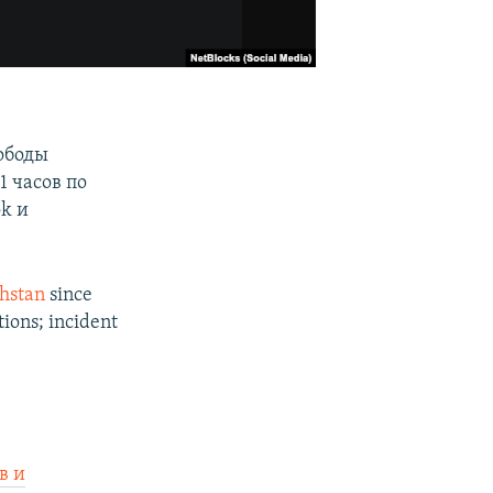
ободы
1 часов по
k и
hstan
since
tions; incident
в и