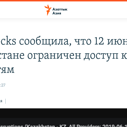
cks сообщила, что 12 ию
стане ограничен доступ 
тям
:27
ся