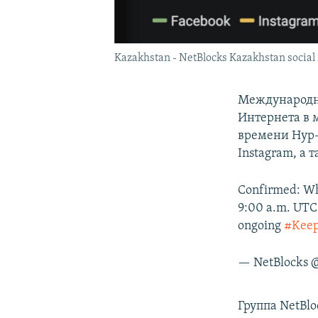
Kazakhstan - NetBlocks Kazakhstan social 
Международна
Интернета в м
времени Нур-
Instagram, а
Confirmed: Wh
9:00 a.m. UTC 
ongoing
#Keep
— NetBlocks 
Группа NetBlo