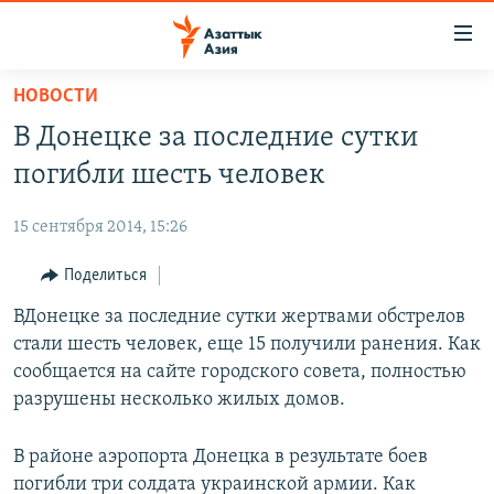
Доступность
ссылок
Вернуться
НОВОСТИ
к
ЦЕНТРАЛЬНАЯ АЗИЯ
В Донецке за последние сутки
основному
НОВОСТИ
КАЗАХСТАН
содержанию
погибли шесть человек
ВОЙНА В УКРАИНЕ
Вернутся
КЫРГЫЗСТАН
к
15 сентября 2014, 15:26
НА ДРУГИХ ЯЗЫКАХ
УЗБЕКИСТАН
главной
Поделиться
ТАДЖИКИСТАН
ҚАЗАҚША
навигации
ПОДПИШИТЕСЬ НА НАС В СОЦСЕТЯХ
Вернутся
ВДонецке за последние сутки жертвами обстрелов
КЫРГЫЗЧА
к
стали шесть человек, еще 15 получили ранения. Как
ЎЗБЕКЧА
поиску
сообщается на сайте городского совета, полностью
ТОҶИКӢ
Все сайты РСЕ/РС
разрушены несколько жилых домов.
TÜRKMENÇE
В районе аэропорта Донецка в результате боев
погибли три солдата украинской армии. Как