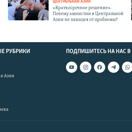
ЦЕНТРАЛЬНАЯ АЗИЯ
«Краткосрочное решение».
Почему амнистии в Центральной
Азии не панацея от проблемы?
Е РУБРИКИ
ПОДПИШИТЕСЬ НА НАС В
я Азия
века