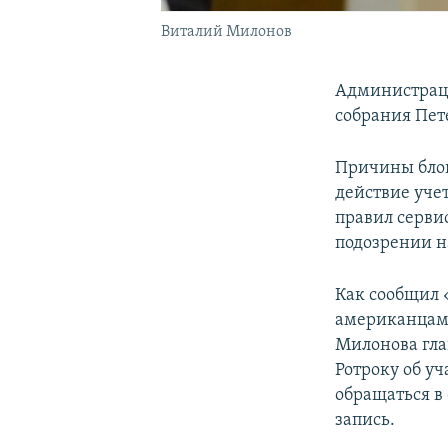
Виталий Милонов
Администраци
собрания Пет
Причины блок
действие уче
правил сервис
подозрении н
Как сообщил 
американцами
Милонова гла
Ротроку об у
обращаться в
запись.