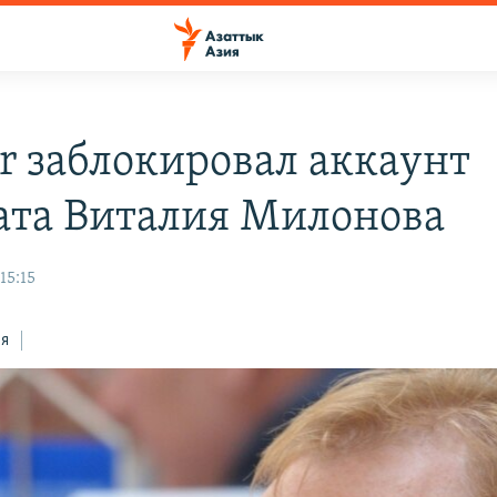
er заблокировал аккаунт
ата Виталия Милонова
15:15
ся