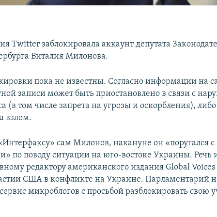
я Twitter заблокировала аккаунт депутата Законодат
ербурга Виталия Милонова.
ировки пока не известны. Согласно информации на сай
тной записи может быть приостановлено в связи с на
а (в том числе запрета на угрозы и оскорбления), либо
а взлом.
«Интерфаксу» сам Милонов, накануне он «поругался с
» по поводу ситуации на юго-востоке Украины. Речь и
вному редактору американского издания Global Voices
частии США в конфликте на Украине. Парламентарий н
 сервис микроблогов с просьбой разблокировать свою 