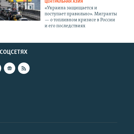
ЦЕНТРАЛЬНАЯ АЗИЯ
«Украина защищается и
поступает правильно». Мигранты
— о топливном кризисе в России
и его последствиях
 СОЦСЕТЯХ