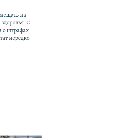
змещать на
 здоровья. С
н о штрафах
тат нередко