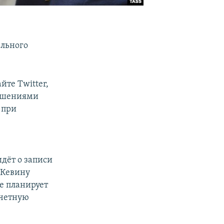
ельного
те Twitter,
рушениями
 при
дёт о записи
 Кевину
е планирует
учетную